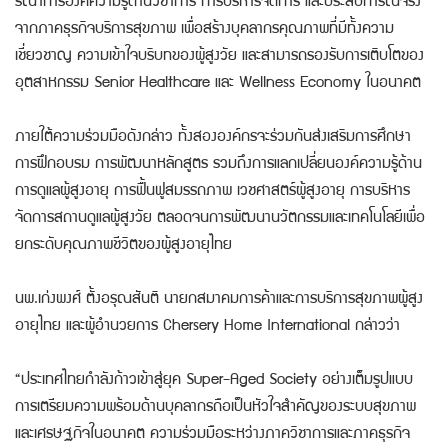
รณาการองค์ความรู้ด้านวิชาการ การบริหารจัดการ และประสบการณ์จริง
จากภาคธุรกิจบริการสุขภาพ เพื่อสร้างบุคลากรคุณภาพที่มีทั้งความ
เชี่ยวชาญ ความเข้าใจบริบทของผู้สูงวัย และสามารถรองรับการเติบโตของ
อุตสาหกรรม Senior Healthcare และ Wellness Economy ในอนาคต
ภายใต้ความร่วมมือดังกล่าว ทั้งสององค์กรจะร่วมกันส่งเสริมการศึกษา
การฝึกอบรม การพัฒนาหลักสูตร รวมถึงการแลกเปลี่ยนองค์ความรู้ด้าน
การดูแลผู้สูงอายุ การฟื้นฟูสมรรถภาพ เวชศาสตร์ผู้สูงอายุ การบริหาร
จัดการสถานดูแลผู้สูงวัย ตลอดจนการพัฒนานวัตกรรมและเทคโนโลยีเพื่อ
ยกระดับคุณภาพชีวิตของผู้สูงอายุไทย
นพ.เก่งพงศ์ ตั้งอรุณสันติ นายกสมาคมการค้าและการบริการสุขภาพผู้สูง
อายุไทย และผู้อำนวยการ Chersery Home International กล่าวว่า
“ประเทศไทยกำลังก้าวเข้าสู่ยุค Super-Aged Society อย่างเต็มรูปแบบ
การเตรียมความพร้อมด้านบุคลากรถือเป็นหัวใจสำคัญของระบบสุขภาพ
และเศรษฐกิจในอนาคต ความร่วมมือระหว่างภาควิชาการและภาคธุรกิจ