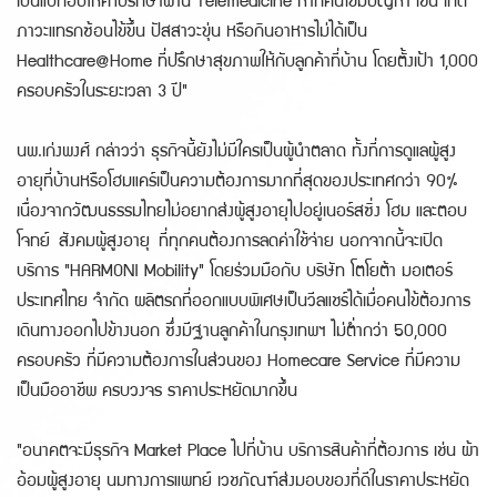
เป็นแบ็กอัปให้คำปรึกษาผ่าน Telemedicine หากคนไข้มีปัญหา เช่น เกิด
ภาวะแทรกซ้อนไข้ขึ้น ปัสสาวะขุ่น หรือกินอาหารไม่ได้เป็น
Healthcare@Home ที่ปรึกษาสุขภาพให้กับลูกค้าที่บ้าน โดยตั้งเป้า 1,000
ครอบครัวในระยะเวลา 3 ปี"
นพ.เก่งพงศ์ กล่าวว่า ธุรกิจนี้ยังไม่มีใครเป็นผู้นำตลาด ทั้งที่การดูแลผู้สูง
อายุที่บ้านหรือโฮมแคร์เป็นความต้องการมากที่สุดของประเทศกว่า 90%
เนื่องจากวัฒนธรรมไทยไม่อยากส่งผู้สูงอายุไปอยู่เนอร์สซิ่ง โฮม และตอบ
โจทย์ สังคมผู้สูงอายุ ที่ทุกคนต้องการลดค่าใช้จ่าย นอกจากนี้จะเปิด
บริการ "HARMONI Mobility" โดยร่วมมือกับ บริษัท โตโยต้า มอเตอร์
ประเทศไทย จำกัด ผลิตรถที่ออกแบบพิเศษเป็นวีลแชร์ได้เมื่อคนไข้ต้องการ
เดินทางออกไปข้างนอก ซึ่งมีฐานลูกค้าในกรุงเทพฯ ไม่ต่ำกว่า 50,000
ครอบครัว ที่มีความต้องการในส่วนของ Homecare Service ที่มีความ
เป็นมืออาชีพ ครบวงจร ราคาประหยัดมากขึ้น
"อนาคตจะมีธุรกิจ Market Place ไปที่บ้าน บริการสินค้าที่ต้องการ เช่น ผ้า
อ้อมผู้สูงอายุ นมทางการแพทย์ เวชภัณฑ์ส่งมอบของที่ดีในราคาประหยัด