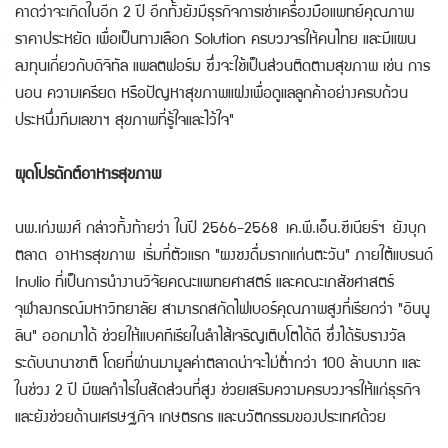
คาดว่าจะเกิดในอีก 2 ปี อีกทั้งยังมีธุรกิจการเช่าเครื่องมือแพทย์คุณภาพ
ราคาประหยัด เพื่อเป็นทางเลือก Solution ครบวงจรให้คนไทย และมีแผน
ลงทุนเกี่ยวกับดิจิทัล แพลตฟอร์ม ซึ่งจะใช้เป็นส่วนติดตามสุขภาพ เช่น การ
นอน ความเครียด หรือปัญหาสุขภาพแฝงเพื่อดูแลลูกค้าอย่างครบถ้วน
ประหนึ่งทีมเลขาฯ สุขภาพที่รู้ใจและไว้ใจ"
ผุดโปรดักต์อาหารสุขภาพ
นพ.เก่งพงศ์ กล่าวทิ้งท้ายว่า ในปี 2566-2568 เค.พี.เอ็น.ซีเนียร์ฯ ยังบุก
ตลาด อาหารสุขภาพ เริ่มที่ตัวแรก "ผงชงดื่มรากแก่นตะวัน" ภายใต้แบรนด์
Inulio ที่เป็นการนำงานวิจัยคณะแพทยศาสตร์ และคณะเภสัชศาสตร์
จุฬาลงกรณ์มหาวิทยาลัย สามารถสกัดไฟเบอร์คุณภาพสูงที่เรียกว่า "อินนู
ลิน" ออกมาได้ ช่วยให้แบคทีเรียในลำไส้เจริญเติบโตได้ดี ซึ่งได้รับรางวัล
ระดับนานาชาติ โดยที่ผ่านมามูลค่าตลาดน่าจะไม่ต่ำกว่า 100 ล้านบาท และ
ในช่วง 2 ปี มีผลกำไรในสัดส่วนที่สูง ช่วยเสริมความครบวงจรให้แก่ธุรกิจ
และยังช่วยด้านเศรษฐกิจ เกษตรกร และนวัตกรรมของประเทศด้วย