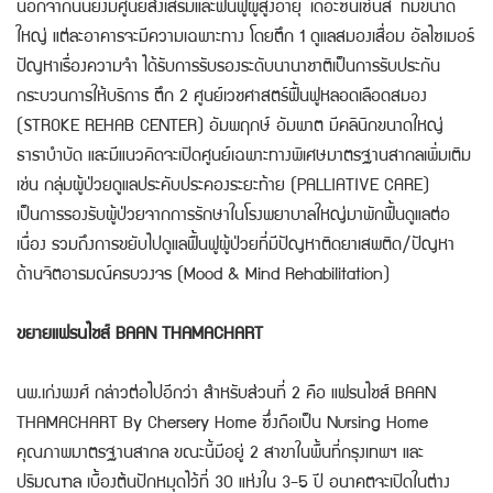
นอกจากนั้นยังมีศูนย์ส่งเสริมและฟื้นฟูผู้สูงอายุ เดอะซีนิเซ่นส์ ที่มีขนาด
ใหญ่ แต่ละอาคารจะมีความเฉพาะทาง โดยตึก 1 ดูแลสมองเสื่อม อัลไซเมอร์
ปัญหาเรื่องความจำ ได้รับการรับรองระดับนานาชาติเป็นการรับประกัน
กระบวนการให้บริการ ตึก 2 ศูนย์เวชศาสตร์ฟื้นฟูหลอดเลือดสมอง
(STROKE REHAB CENTER) อัมพฤกษ์ อัมพาต มีคลินิกขนาดใหญ่
ธาราบำบัด และมีแนวคิดจะเปิดศูนย์เฉพาะทางพิเศษมาตรฐานสากลเพิ่มเติม
เช่น กลุ่มผู้ป่วยดูแลประคับประคองระยะท้าย (PALLIATIVE CARE)
เป็นการรองรับผู้ป่วยจากการรักษาในโรงพยาบาลใหญ่มาพักฟื้นดูแลต่อ
เนื่อง รวมถึงการขยับไปดูแลฟื้นฟูผู้ป่วยที่มีปัญหาติดยาเสพติด/ปัญหา
ด้านจิตอารมณ์ครบวงจร (Mood & Mind Rehabilitation)
ขยายแฟรนไชส์ BAAN THAMACHART
นพ.เก่งพงศ์ กล่าวต่อไปอีกว่า สำหรับส่วนที่ 2 คือ แฟรนไชส์ BAAN
THAMACHART By Chersery Home ซึ่งถือเป็น Nursing Home
คุณภาพมาตรฐานสากล ขณะนี้มีอยู่ 2 สาขาในพื้นที่กรุงเทพฯ และ
ปริมณฑล เบื้องต้นปักหมุดไว้ที่ 30 แห่งใน 3-5 ปี อนาคตจะเปิดในต่าง