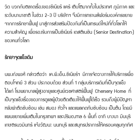
วิด บวกกับตลาดเรื่องของซีเนียร์ แคร์ เติบโตมากทั้งในประเทศ ภูมิภาค และ
ระดับนานาชาติ ในช่วง 2-3 ปี บริษัทฯ จึงมีการทรานส์ฟอร์มองค์กรขยาย
จากการรักษาฟื้นฟู มาสู่การส่งเสริมป้องกันที่เป็นเทรนด์ใหม่ที่ทั่วโลกให้
ความสำคัญ เพื่อรองรับการเป็นซีเนียร์ เดสติเนชัน (Senior Destination)
ของคนทั่วโลก
รักษาจุดแข็งเดิม
นพ.เก่งพงศ์ กล่าวต่อว่า เค.พี.เอ็น.ซีเนียร์ฯ มีการจัดวางการให้บริการเพื่อ
ตอบโจทย์ 3 ส่วน ประกอบด้วย ส่วนที่ 1 กลุ่มบริการเดิมที่เป็นจุดแข็ง
ได้แก่ โรงพยาบาลผู้สูงอายุและศูนย์เวชศาสตร์ฟื้นฟู Chersery Home ที่
เป็นจุดแข็งเรื่องของการดูแลผู้ป่วยติดเตียงให้ฟื้นฟูได้เร็ว รวมถึงผู้มีปัญหา
หลังผ่าตัดซับซ้อน เช่น สมอง หัวใจ และแผลกดทับซับซ้อน เป็นต้น โดยมี
แผนขยายเพิ่มเติมในกรุงเทพฯ และปริมณฑล 6 พื้นที่ อาทิ บางนา มีนบุรี
เกษตรนวมินทร์ แจ้งวัฒนะ นนทบุรี และสมุทรปราการให้ครอบคลุมทุกทิศ