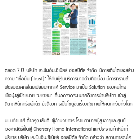
ตลอด 7 ปี บริษัท เค.พี.เอ็น.ซีเนียร์ ฮอสปิตัล จำกัด มีการเติบโตและสร้าง
ความ "เชื่อมั่น (Trust)" ให้กับผู้รับบริการมาอย่างต่อเนื่อง มีการทรานส์
ฟอร์มองค์กรโดยเปลี่ยนจากแค่ Service มาเป็น Solution ของคนไทย
เพื่อมุ่งสู่เป้าหมาย "มหาชน" ที่นอกจากจะหมายถึงการนำบริษัทฯ เข้าสู่
ตลาดหลักทรัพย์แล้ว ยังต้องการเป็นโซลูชันเรื่องสุขภาพให้คนทุกวัยทั่วโลก
นพ.เก่งพงศ์ ตั้งอรุณสันติ ผู้อำนวยการ โรงพยาบาลผู้สูงอายุและศูนย์
เวชศาสตร์ฟื้นฟู Chersery Home International และประธานเจ้าหน้าที่
บริหาร บริษัท เค.พี.เอ็น.ซีเนียร์ ฮอสปิตัล จำกัด กล่าวว่า สถานการณ์โค