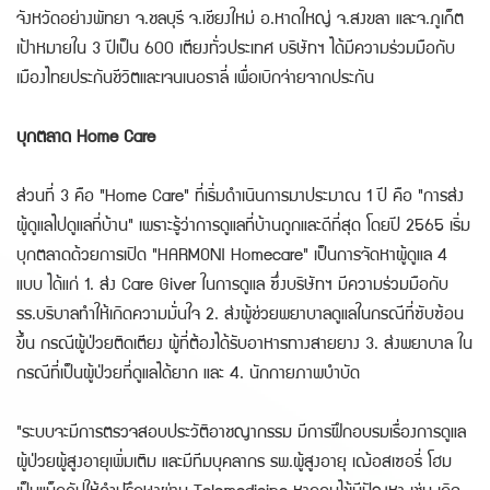
จังหวัดอย่างพัทยา จ.ชลบุรี จ.เชียงใหม่ อ.หาดใหญ่ จ.สงขลา และจ.ภูเก็ต
เป้าหมายใน 3 ปีเป็น 600 เตียงทั่วประเทศ บริษัทฯ ได้มีความร่วมมือกับ
เมืองไทยประกันชีวิตและเจนเนอราลี่ เพื่อเบิกจ่ายจากประกัน
บุกตลาด Home Care
ส่วนที่ 3 คือ "Home Care" ที่เริ่มดำเนินการมาประมาณ 1 ปี คือ "การส่ง
ผู้ดูแลไปดูแลที่บ้าน" เพราะรู้ว่าการดูแลที่บ้านถูกและดีที่สุด โดยปี 2565 เริ่ม
บุกตลาดด้วยการเปิด "HARMONI Homecare" เป็นการจัดหาผู้ดูแล 4
แบบ ได้แก่ 1. ส่ง Care Giver ในการดูแล ซึ่งบริษัทฯ มีความร่วมมือกับ
รร.บริบาลทำให้เกิดความมั่นใจ 2. ส่งผู้ช่วยพยาบาลดูแลในกรณีที่ซับซ้อน
ขึ้น กรณีผู้ป่วยติดเตียง ผู้ที่ต้องได้รับอาหารทางสายยาง 3. ส่งพยาบาล ใน
กรณีที่เป็นผู้ป่วยที่ดูแลได้ยาก และ 4. นักกายภาพบำบัด
"ระบบจะมีการตรวจสอบประวัติอาชญากรรม มีการฝึกอบรมเรื่องการดูแล
ผู้ป่วยผู้สูงอายุเพิ่มเติม และมีทีมบุคลากร รพ.ผู้สูงอายุ เฌ้อสเซอรี่ โฮม