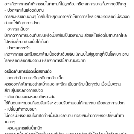
อาจเกิดจากการทำกิจกรรมในท่าทางที่ไม่ถูกต้อง หรือจากการบาดเจ็บจากอุบัติเหตุ
- ปวดจากเส้นเลือดตีบตัน
การยืนหรือเดินนานๆ โดยไม่ได้หยุดพักอาจทำให้เกิดการไหลเวียนของเลือดไม่สะดวก
ส่งผลให้เกิดอาการปวด
- อาการเหน็บชา
มักเกิดจากการนอนทับแขนหรือนั่งขาพับเป็นเวลานาน ส่งผลให้เลือดไม่สามารถไหล
ไปหล่อเลี้ยงกล้ามเนื้อได้เต็มที่
- ปวดจากตะคริว
เกิดจากการหดเกร็งของกล้ามเนื้ออย่างฉับพลัน มักพบในผู้สูงอายุที่เป็นโรคเบาหวาน
โรคหลอดเลือดสมองตีบ หรือจากการใช้ยาบางประเภท
วิธีป้องกันการปวดเมื่อยตามตัว
- ออกกำลังกายและยืดเหยียดกล้ามเนื้อ
ควรออกกำลังกายอย่างสม่ำเสมอ และยืดเหยียดกล้ามเนื้อทุกวัน เพื่อเพิ่มความ
ยืดหยุ่นและลดอาการปวด
- เลือกที่นอนและหมอนที่เหมาะสม
ใช้ที่นอนและหมอนที่รองรับสรีระ ช่วยปรับท่านอนให้เหมาะสม เพื่อลดอาการปวด
- เปลี่ยนท่าทางบ่อยๆ
ไม่ควรนั่งหรือนอนในท่าใดท่าหนึ่งเป็นเวลานาน ควรขยับร่างกายหรือเปลี่ยนท่าทา
งบ่อยๆ
- ควบคุมการเพิ่มน้ำหนัก