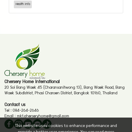
Health Info
Chersery Home International
20 Soi Bang Waek 45 (Charansanitwong 13), Bang Waek Road, Bang
Waek Subdistrict, Phasi Charoen District, Bangkok 10160, Thailand
Contact us
Tel :
084-264-2646
Email :
mkt.cherseryhome@gmail.com
This website uses cookies to enhance performance and
provide a better user experience. You can read more