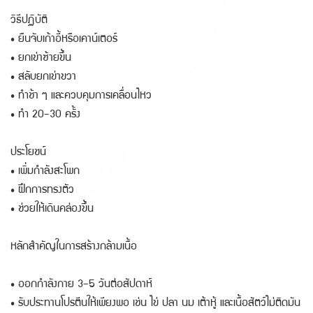
วิธีปฏิบัติ
• ยืนจับเก้าอี้หรือเคาน์เตอร์
• ยกเข่าซ้ายขึ้น
• สลับยกเข่าขวา
• ทำช้า ๆ และควบคุมการเคลื่อนไหว
• ทำ 20–30 ครั้ง
ประโยชน์
• เพิ่มกำลังสะโพก
• ฝึกการทรงตัว
• ช่วยให้เดินคล่องขึ้น
หลักสำคัญในการสร้างกล้ามเนื้อ
• ออกกำลังกาย 3–5 วันต่อสัปดาห์
• รับประทานโปรตีนให้เพียงพอ เช่น ไข่ ปลา นม เต้าหู้ และเนื้อสัตว์ไม่ติดมัน