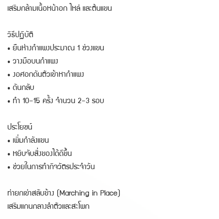
เสริมกล้ามเนื้อหน้าอก ไหล่ และต้นแขน
วิธีปฏิบัติ
• ยืนห่างกำแพงประมาณ 1 ช่วงแขน
• วางมือบนกำแพง
• งอศอกดันตัวเข้าหากำแพง
• ดันกลับ
• ทำ 10–15 ครั้ง จำนวน 2–3 รอบ
ประโยชน์
• เพิ่มกำลังแขน
• หยิบจับสิ่งของได้ดีขึ้น
• ช่วยในการทำกิจวัตรประจำวัน
ท่ายกเข่าสลับข้าง (Marching in Place)
เสริมแกนกลางลำตัวและสะโพก