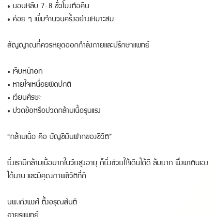
• นอนหลับ 7–8 ชั่วโมงต่อคืน
• ค่อย ๆ เพิ่มจำนวนครั้งอย่างเหมาะสม
สัญญาณที่ควรหยุดออกกำลังกายและปรึกษาแพทย์
• เจ็บหน้าอก
• หายใจเหนื่อยผิดปกติ
• เวียนศีรษะ
• ปวดข้อหรือปวดกล้ามเนื้อรุนแรง
“กล้ามเนื้อ คือ บัญชีเงินฝากของชีวิต”
ยิ่งเรามีกล้ามเนื้อมากในวัยสูงอายุ ก็ยิ่งช่วยให้เดินได้ดี ล้มยาก พึ่งพาตนเอง
ได้นาน และมีคุณภาพชีวิตที่ดี
นพ.เก่งพงศ์ ตั้งอรุณสันติ
อายุรแพทย์