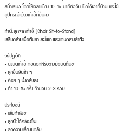
สม่ำเสมอ โดยใช้เวลาเพียง 10–15 นาทีต่อวัน ฝึกได้เองที่บ้าน และใช้
อุปกรณ์เพียงเก้าอี้ที่มั่นคง
ท่านั่งลุกจากเก้าอี้ (Chair Sit-to-Stand)
เสริมกล้ามเนื้อต้นขา สะโพก และแกนกลางลำตัว
วิธีปฏิบัติ
• นั่งบนเก้าอี้ กอดอกหรือวางมือบนต้นขา
• ลุกขึ้นยืนช้า ๆ
• ค่อย ๆ นั่งกลับลง
• ทำ 10–15 ครั้ง จำนวน 2–3 รอบ
ประโยชน์
• เพิ่มกำลังขา
• ลุกนั่งได้คล่องขึ้น
• ลดความเสี่ยงหกล้ม