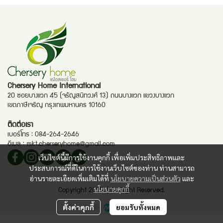
Chersery Home International
20 ซอยบางแวก 45 (จรัญสนิทวงศ์ 13) ถนนบางแวก แขวงบางแวก
เขตภาษีเจริญ กรุงเทพมหานคร 10160
ติดต่อเรา
เบอร์โทร :
084-264-2646
อีเมล :
mkt.cherseryhome@gmail.com
เว็บไซต์นี้มีการใช้งานคุกกี้ เพื่อเพิ่มประสิทธิภาพและ
ประสบการณ์ที่ดีในการใช้งานเว็บไซต์ของท่าน ท่านสามารถ
อ่านรายละเอียดเพิ่มเติมได้ที่
นโยบายความเป็นส่วนตัว
และ
นโยบายคุกกี้
Copyright 2025. | All Right Reserved.
Powered By
MakeWebEasy
ตั้งค่าคุกกี้
ยอมรับทั้งหมด