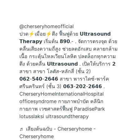
@cherseryhomeofficial
ปวด⚡️เมื่อย⚡️ตึง ฟื้นฟูด้วย 𝗨𝗹𝘁𝗿𝗮𝘀𝗼𝘂𝗻𝗱
𝗧𝗵𝗲𝗿𝗮𝗽𝘆 เริ่มต้น 𝟴𝟵𝟬.- . จัดการตรงจุด ด้วย
คลื่นเสียงความถี่สูง ช่วยลดอักเสบ คลายกล้าม
เนื้อ กระตุ้นไหลเวียนโลหิต ปลดล็อกทุกความ
ตึง ด้วยคลื่น 𝗨𝗹𝘁𝗿𝗮𝘀𝗼𝘂𝗻𝗱 . เปิดให้บริการ 𝟮
สาขา สาขา โลตัส-หลักสี่ (ชั้น 2)
𝟬𝟲𝟮-𝟱𝟰𝟬-𝟮𝟲𝟰𝟲 สาขา พาราไดซ์-พาร์ค
ศรีนครินทร์ (ชั้น 3) 𝟬𝟲𝟯-𝟮𝟬𝟮-𝟮𝟲𝟰𝟲 .
CherseryHomeInternationalHospital
officesyndrome กายภาพบำบัด คลินิก
กายภาพ เวชศาสตร์ฟื้นฟู ParadisePark
lotusslaksi ultrasoundtherapy
♬ เสียงต้นฉบับ - Cherseryhome -
Cherseryhome