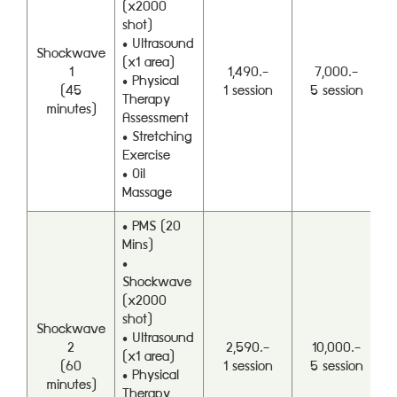
(x2000
shot)
• Ultrasound
Shockwave
(x1 area)
1
1,490.-
7,000.-
• Physical
(45
1 session
5 session
Therapy
minutes)
Assessment
• Stretching
Exercise
• Oil
Massage
• PMS (20
Mins)
•
Shockwave
(x2000
shot)
Shockwave
• Ultrasound
2
2,590.-
10,000.-
(x1 area)
(60
1 session
5 session
• Physical
minutes)
Therapy