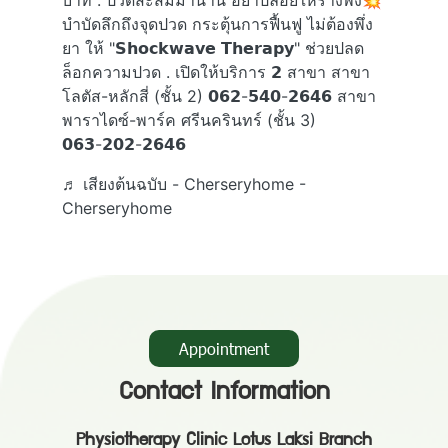
บำบัดลึกถึงจุดปวด กระตุ้นการฟื้นฟู ไม่ต้องพึ่ง
ยา ให้ "𝗦𝗵𝗼𝗰𝗸𝘄𝗮𝘃𝗲 𝗧𝗵𝗲𝗿𝗮𝗽𝘆" ช่วยปลด
ล็อกความปวด . เปิดให้บริการ 𝟮 สาขา สาขา
โลตัส-หลักสี่ (ชั้น 2) 𝟬𝟲𝟮-𝟱𝟰𝟬-𝟮𝟲𝟰𝟲 สาขา
พาราไดซ์-พาร์ค ศรีนครินทร์ (ชั้น 3)
𝟬𝟲𝟯-𝟮𝟬𝟮-𝟮𝟲𝟰𝟲
♬ เสียงต้นฉบับ - Cherseryhome -
Cherseryhome
Appointment
Contact Information
Physiotherapy Clinic Lotus Laksi Branch