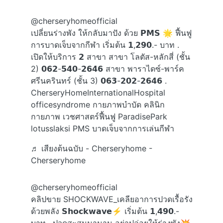
@cherseryhomeofficial
เปลี่ยนร่างพัง ให้กลับมาปัง ด้วย 𝗣𝗠𝗦 🌟 ฟื้นฟู
การบาดเจ็บจากกีฬา เริ่มต้น 𝟭,𝟮𝟵𝟬.- บาท .
เปิดให้บริการ 𝟮 สาขา สาขา โลตัส-หลักสี่ (ชั้น
2) 𝟬𝟲𝟮-𝟱𝟰𝟬-𝟮𝟲𝟰𝟲 สาขา พาราไดซ์-พาร์ค
ศรีนครินทร์ (ชั้น 3) 𝟬𝟲𝟯-𝟮𝟬𝟮-𝟮𝟲𝟰𝟲 .
CherseryHomeInternationalHospital
officesyndrome กายภาพบำบัด คลินิก
กายภาพ เวชศาสตร์ฟื้นฟู ParadisePark
lotusslaksi PMS บาดเจ็บจากการเล่นกีฬา
♬ เสียงต้นฉบับ - Cherseryhome -
Cherseryhome
@cherseryhomeofficial
คลิปขาย SHOCKWAVE_เคลียอาการปวดเรื้อรัง
ด้วยพลัง 𝗦𝗵𝗼𝗰𝗸𝘄𝗮𝘃𝗲⚡ เริ่มต้น 𝟭,𝟰𝟵𝟬.-
บาท . ปวดสะสมมานาน อย่าปล่อยให้ร่างพัง💥