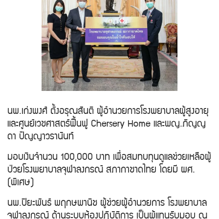
นพ.เก่งพงศ์ ตั้งอรุณสันติ ผู้อำนวยการโรงพยาบาลผู้สูงอายุ
และศูนย์เวชศาสตร์ฟื้นฟู Chersery Home และพญ.ภิญญ
ดา ปัญญาวรานันท์
มอบเงินจำนวน 100,000 บาท เพื่อสมทบทุนดูแลช่วยเหลือผู้
ป่วยโรงพยาบาลจุฬาลงกรณ์ สภากาชาดไทย โดยมี ผศ.
(พิเศษ)
นพ.ปิยะพันธ์ พฤกษพานิช ผู้ช่วยผู้อำนวยการ โรงพยาบาล
จุฬาลงกรณ์ ด้านระบบห้องปฏิบัติการ เป็นผู้แทนรับมอบ ณ