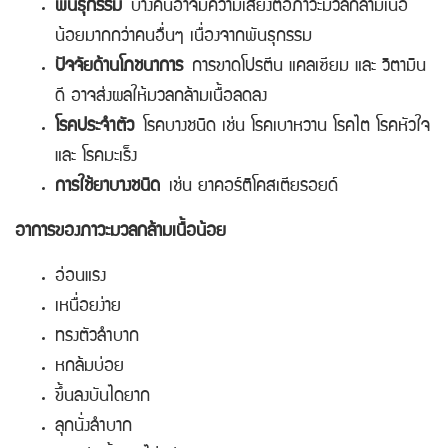
พันธุกรรม
บางคนอาจมีความเสี่ยงต่อภาวะมวลกล้ามเนื้อ
น้อยมากกว่าคนอื่นๆ เนื่องจากพันธุกรรม
ปัจจัยด้านโภชนาการ
การขาดโปรตีน แคลเซียม และ วิตามิน
ดี อาจส่งผลให้มวลกล้ามเนื้อลดลง
โรคประจำตัว
โรคบางชนิด เช่น โรคเบาหวาน โรคไต โรคหัวใจ
และ โรคมะเร็ง
การใช้ยาบางชนิด
เช่น ยาคอร์ติโคสเตียรอยด์
อาการของภาวะมวลกล้ามเนื้อน้อย
อ่อนแรง
เหนื่อยง่าย
ทรงตัวลำบาก
หกล้มบ่อย
ขึ้นลงบันไดยาก
ลึุกนั่งลำบาก