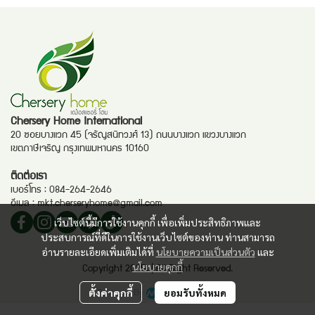
Chersery Home International
20 ซอยบางแวก 45 (จรัญสนิทวงศ์ 13) ถนนบางแวก แขวงบางแวก
เขตภาษีเจริญ กรุงเทพมหานคร 10160
ติดต่อเรา
เบอร์โทร :
084-264-2646
อีเมล :
mkt.cherseryhome@gmail.com
เว็บไซต์นี้มีการใช้งานคุกกี้ เพื่อเพิ่มประสิทธิภาพและ
ประสบการณ์ที่ดีในการใช้งานเว็บไซต์ของท่าน ท่านสามารถ
อ่านรายละเอียดเพิ่มเติมได้ที่
นโยบายความเป็นส่วนตัว
และ
นโยบายคุกกี้
Copyright 2025. | All Right Reserved.
Powered By
MakeWebEasy
ตั้งค่าคุกกี้
ยอมรับทั้งหมด