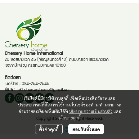
Chersery Home International
20 ซอยบางแวก 45 (จรัญสนิทวงศ์ 13) ถนนบางแวก แขวงบางแวก
เขตภาษีเจริญ กรุงเทพมหานคร 10160
ติดต่อเรา
เบอร์โทร :
084-264-2646
อีเมล :
mkt.cherseryhome@gmail.com
เว็บไซต์นี้มีการใช้งานคุกกี้ เพื่อเพิ่มประสิทธิภาพและ
ประสบการณ์ที่ดีในการใช้งานเว็บไซต์ของท่าน ท่านสามารถ
อ่านรายละเอียดเพิ่มเติมได้ที่
นโยบายความเป็นส่วนตัว
และ
นโยบายคุกกี้
Copyright 2025. | All Right Reserved.
Powered By
MakeWebEasy
ตั้งค่าคุกกี้
ยอมรับทั้งหมด