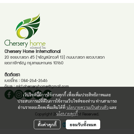
Chersery Home International
20 ซอยบางแวก 45 (จรัญสนิทวงศ์ 13) ถนนบางแวก แขวงบางแวก
เขตภาษีเจริญ กรุงเทพมหานคร 10160
ติดต่อเรา
เบอร์โทร :
084-264-2646
อีเมล :
mkt.cherseryhome@gmail.com
เว็บไซต์นี้มีการใช้งานคุกกี้ เพื่อเพิ่มประสิทธิภาพและ
ประสบการณ์ที่ดีในการใช้งานเว็บไซต์ของท่าน ท่านสามารถ
อ่านรายละเอียดเพิ่มเติมได้ที่
นโยบายความเป็นส่วนตัว
และ
นโยบายคุกกี้
Copyright 2025. | All Right Reserved.
Powered By
MakeWebEasy
ตั้งค่าคุกกี้
ยอมรับทั้งหมด