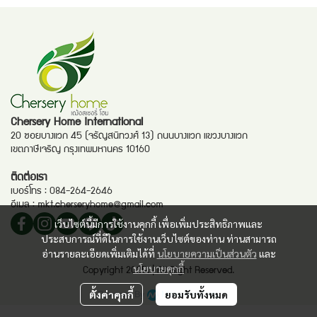
Chersery Home International
20 ซอยบางแวก 45 (จรัญสนิทวงศ์ 13) ถนนบางแวก แขวงบางแวก
เขตภาษีเจริญ กรุงเทพมหานคร 10160
ติดต่อเรา
เบอร์โทร :
084-264-2646
อีเมล :
mkt.cherseryhome@gmail.com
เว็บไซต์นี้มีการใช้งานคุกกี้ เพื่อเพิ่มประสิทธิภาพและ
ประสบการณ์ที่ดีในการใช้งานเว็บไซต์ของท่าน ท่านสามารถ
อ่านรายละเอียดเพิ่มเติมได้ที่
นโยบายความเป็นส่วนตัว
และ
นโยบายคุกกี้
Copyright 2025. | All Right Reserved.
Powered By
MakeWebEasy
ตั้งค่าคุกกี้
ยอมรับทั้งหมด