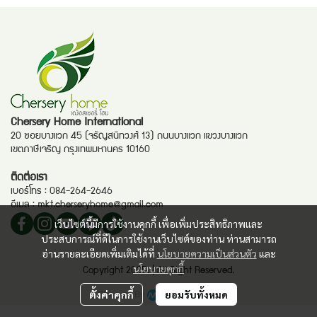
Chersery Home International
20 ซอยบางแวก 45 (จรัญสนิทวงศ์ 13) ถนนบางแวก แขวงบางแวก
เขตภาษีเจริญ กรุงเทพมหานคร 10160
ติดต่อเรา
เบอร์โทร :
084-264-2646
อีเมล :
mkt.cherseryhome@gmail.com
เว็บไซต์นี้มีการใช้งานคุกกี้ เพื่อเพิ่มประสิทธิภาพและ
ประสบการณ์ที่ดีในการใช้งานเว็บไซต์ของท่าน ท่านสามารถ
อ่านรายละเอียดเพิ่มเติมได้ที่
นโยบายความเป็นส่วนตัว
และ
นโยบายคุกกี้
Copyright 2025. | All Right Reserved.
Powered By
MakeWebEasy
ตั้งค่าคุกกี้
ยอมรับทั้งหมด