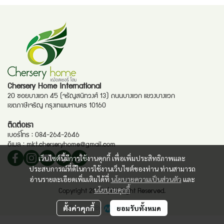
Chersery Home International
20 ซอยบางแวก 45 (จรัญสนิทวงศ์ 13) ถนนบางแวก แขวงบางแวก
เขตภาษีเจริญ กรุงเทพมหานคร 10160
ติดต่อเรา
เบอร์โทร :
084-264-2646
อีเมล :
mkt.cherseryhome@gmail.com
เว็บไซต์นี้มีการใช้งานคุกกี้ เพื่อเพิ่มประสิทธิภาพและ
ประสบการณ์ที่ดีในการใช้งานเว็บไซต์ของท่าน ท่านสามารถ
อ่านรายละเอียดเพิ่มเติมได้ที่
นโยบายความเป็นส่วนตัว
และ
นโยบายคุกกี้
Copyright 2025. | All Right Reserved.
Powered By
MakeWebEasy
ตั้งค่าคุกกี้
ยอมรับทั้งหมด