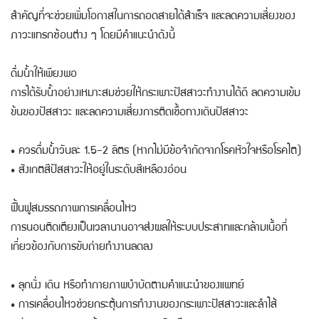
สำคัญที่จะช่วยเพิ่มโอกาสในการถอดสายได้สำเร็จ และลดความเสี่ยงของ
ภาวะแทรกซ้อนต่าง ๆ โดยมีคำแนะนำดังนี้
ดื่มน้ำให้เพียงพอ
การได้รับน้ำอย่างเหมาะสมช่วยให้กระเพาะปัสสาวะทำงานได้ดี ลดความเข้ม
ข้นของปัสสาวะ และลดความเสี่ยงการติดเชื้อทางเดินปัสสาวะ
• ควรดื่มน้ำวันละ 1.5–2 ลิตร (หากไม่มีข้อจำกัดจากโรคหัวใจหรือโรคไต)
• สังเกตสีปัสสาวะให้อยู่ในระดับสีเหลืองอ่อน
ฟื้นฟูสมรรถภาพการเคลื่อนไหว
การนอนติดเตียงเป็นเวลานานอาจส่งผลให้ระบบประสาทและกล้ามเนื้อที่
เกี่ยวข้องกับการขับถ่ายทำงานลดลง
• ลุกนั่ง เดิน หรือทำกายภาพบำบัดตามคำแนะนำของแพทย์
• การเคลื่อนไหวช่วยกระตุ้นการทำงานของกระเพาะปัสสาวะและลำไส้