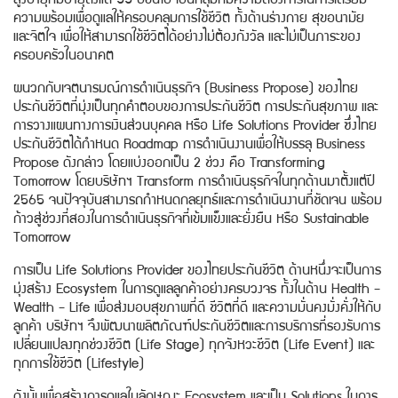
สูงอายุที่มีอายุตั้งแต่ 55 ปีขึ้นไป เป็นกลุ่มที่มีความต้องการในการเตรียม
ความพร้อมเพื่อดูแลให้ครอบคลุมการใช้ชีวิต ทั้งด้านร่างกาย สุขอนามัย
และจิตใจ เพื่อให้สามารถใช้ชีวิตได้อย่างไม่ต้องกังวัล และไม่เป็นภาระของ
ครอบครัวในอนาคต
ผนวกกับเจตนารมณ์การดำเนินธุรกิจ (Business Propose) ของไทย
ประกันชีวิตที่มุ่งเป็นทุกคำตอบของการประกันชีวิต การประกันสุขภาพ และ
การวางแผนทางการเงินส่วนบุคคล หรือ Life Solutions Provider ซึ่งไทย
ประกันชีวิตได้กำหนด Roadmap การดำเนินงานเพื่อให้บรรลุ Business
Propose ดังกล่าว โดยแบ่งออกเป็น 2 ช่วง คือ Transforming
Tomorrow โดยบริษัทฯ Transform การดำเนินธุรกิจในทุกด้านมาตั้งแต่ปี
2565 จนปัจจุบันสามารถกำหนดกลยุทธ์และการดำเนินงานที่ชัดเจน พร้อม
ก้าวสู่ช่วงที่สองในการดำเนินธุรกิจที่เข้มแข็งและยั่งยืน หรือ Sustainable
Tomorrow
การเป็น Life Solutions Provider ของไทยประกันชีวิต ด้านหนึ่งจะเป็นการ
มุ่งสร้าง Ecosystem ในการดูแลลูกค้าอย่างครบวงจร ทั้งในด้าน Health -
Wealth - Life เพื่อส่งมอบสุขภาพที่ดี ชีวิตที่ดี และความมั่นคงมั่งคั่งให้กับ
ลูกค้า บริษัทฯ จึงพัฒนาผลิตภัณฑ์ประกันชีวิตและการบริการที่รองรับการ
เปลี่ยนแปลงทุกช่วงชีวิต (Life Stage) ทุกจังหวะชีวิต (Life Event) และ
ทุกการใช้ชีวิต (Lifestyle)