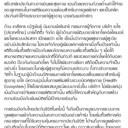
สร้างหลักประกันทางการเงินและสุขภาพ รวมถึงลดความกังวลด้านค่าใช้จ่าย
ของลูกหลานในการเตรียมความพร้อมสำหรับการดูแลรักษา และเป็นหลัก
ประกันค่าใช้จ่ายระยะยาวแก่ผู้สูงอายุ นายเด่นพงษ์กล่าว
ด้าน เภสัชกร ณัฐพันธุ์ นิมมานพัชรินทร์ กรรมการผู้จัดการ บริษัท เอไซ
(ประเทศไทย) มาร์เก็ตติ้ง จำกัด ผู้นำด้านการพัฒนายารักษาโรคอัลไซเมอร์
และโรคระบบประสาท เปิดเผยว่า เอไซ เชื่อมั่นว่าการดูแลสุขภาพผู้สูงวัย
อย่างมีประสิทธิภาพ ไม่ควรจำกัดอยู่เพียงแค่การรักษาเมื่อเจ็บป่วยเท่านั้น
แต่ต้องเริ่มตั้งแต่การป้องกันและคัดกรองความเสี่ยงตั้งแต่เนิ่น ๆ เพื่อให้
สามารถตรวจพบความผิดปกติได้ทันท่วงที และชะลอการเกิดโรคได้ทันเวลา
แนวคิด ป้องกันก่อนเกิดโรค จึงไม่ใช่เพียงทางเลือก แต่ถือเป็นความจำเป็น
อย่างยิ่ง โดยเฉพาะในกลุ่มผู้สูงอายุที่มีความเปราะบาง ทั้งทางร่างกายและ
จิตใจ ในฐานะผู้นำด้านนวัตกรรมการรักษาโรคสมองเสื่อมและยาสำหรับผู้
สูงอายุ เอไซ มีความมุ่งมั่นในการเสริมสร้างระบบนิเวศสุขภาพ (Health
Ecosystem) ให้แข็งแกร่งและสมบูรณ์แบบมากยิ่งขึ้น บริษัทฯ ไม่เพียงแค่มุ่ง
เน้นด้านการวิจัยและการผลิตยาเท่านั้น แต่ยังให้ความสำคัญกับการสร้าง
ความร่วมมือกับพันธมิตรที่มีเป้าหมายร่วมกัน
การร่วมมือกับไทยประกันชีวิตในครั้งนี้ จึงถือเป็นการบูรณาการระบบการ
ดูแลสุขภาพเข้ากับความมั่นคงทางการเงินอย่างแท้จริง โดยเริ่มตั้งแต่การคัด
กรองสุขภาพที่ได้รับความคุ้มครองจากประกันชีวิต ไปจนถึงการดูแลรักษา
อย่างต่อเนื่องในกรณีที่ตรวจพบภาวะโรค เช่น ภาวะสมองเสื่อม โดยเฉพาะ