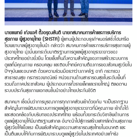
นายแพทย์ เก่งพงศ์ ตั้งอรุณสันติ
นายกสมาคมการค้าและการบริการ
สุขภาพ ผู้สูงอายุไทย (SHSTA)
ผู้แทนผู้ประกอบธุรกิจเนอร์สซิ่งโฮมหรือ
โรงพยาบาลผู้สูงอายุชั้นนำ กล่าวว่า สมาคมการค้าและการบริการสุขภาพผู้
สูงอายุไทย มุ่งมั่นยกระดับมาตรฐานการดูแลผู้สูงอายุระยะยาวของ
ประเทศไทยอย่างยั่งยืน โดยเล็งเห็นถึงความสำคัญของการสร้างระบบการ
ดูแลที่มีคุณภาพ ครอบคลุม และตอบโจทย์ความต้องการของสังคมสูงวัยใน
ปัจจุบันและอนาคต ด้วยความร่วมมือระหว่างภาครัฐ อาทิ กระทรวง
สาธารณสุข กระทรวงพาณิชย์ หน่วยงานด้านสาธารณสุขในระดับพื้นที่
รวมถึงภาคประชาสังคม ผู้ประกอบการทั้งรายเล็กและรายใหญ่ ตลอดจน
ระบบประกันสุขภาพเอกชนชั้นนำอย่างไทยประกันชีวิต
สมาคมฯ เชื่อมั่นว่าการบูรณาการทุกภาคส่วนเข้าด้วยกัน จะเป็นรากฐาน
สำคัญในการพัฒนาระบบการดูแลผู้สูงอายุระยะยาวที่มีคุณภาพ เข้าถึงได้
และสอดคล้องกับบริบทของประเทศไทย พร้อมทั้งยกระดับวิชาชีพด้านการ
ดูแลผู้สูงอายุให้มีมาตรฐานสากล อันจะนำไปสู่การสร้างเสาหลักด้านสุขภาพ
ผู้สูงวัยให้แข็งแรง เป็นพลังสำคัญของงานสาธารณสุขไทยในอนาคต และ
เป็นต้นแบบให้กับการพัฒนาระบบดูแลผู้สูงวัยในประเทศอย่างแท้จริง