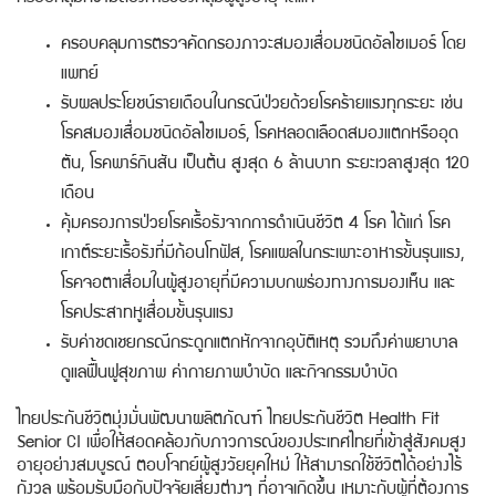
ครอบคลุมการตรวจคัดกรองภาวะสมองเสื่อมชนิดอัลไซเมอร์ โดย
แพทย์
รับผลประโยชน์รายเดือนในกรณีป่วยด้วยโรคร้ายแรงทุกระยะ เช่น
โรคสมองเสื่อมชนิดอัลไซเมอร์, โรคหลอดเลือดสมองแตกหรืออุด
ตัน, โรคพาร์กินสัน เป็นต้น สูงสุด 6 ล้านบาท ระยะเวลาสูงสุด 120
เดือน
คุ้มครองการป่วยโรคเรื้อรังจากการดำเนินชีวิต 4 โรค ได้แก่ โรค
เกาต์ระยะเรื้อรังที่มีก้อนโทฟัส, โรคแผลในกระเพาะอาหารขั้นรุนแรง,
โรคจอตาเสื่อมในผู้สูงอายุที่มีความบกพร่องทางการมองเห็น และ
โรคประสาทหูเสื่อมขั้นรุนแรง
รับค่าชดเชยกรณีกระดูกแตกหักจากอุบัติเหตุ รวมถึงค่าพยาบาล
ดูแลฟื้นฟูสุขภาพ ค่ากายภาพบำบัด และกิจกรรมบำบัด
ไทยประกันชีวิตมุ่งมั่นพัฒนาผลิตภัณฑ์ ไทยประกันชีวิต Health Fit
Senior CI เพื่อให้สอดคล้องกับภาวการณ์ของประเทศไทยที่เข้าสู่สังคมสูง
อายุอย่างสมบูรณ์ ตอบโจทย์ผู้สูงวัยยุคใหม่ ให้สามารถใช้ชีวิตได้อย่างไร้
กังวล พร้อมรับมือกับปัจจัยเสี่ยงต่างๆ ที่อาจเกิดขึ้น เหมาะกับผู้ที่ต้องการ