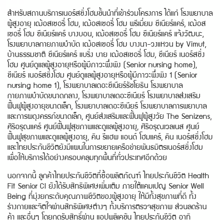
สำหรับสถานบริการเนอร์สซิ่งโฮมชั้นนำที่เข้าร่วมโครงการ ได้แก่ โรงพยาบาล
ผู้สูงอายุ เฌ้อสเซอรี่ โฮม, เฌ้อสเซอรี่ โฮม พรีเมี่ยม ซีเนียร์แคร์, เฌ้อส
เซอรี่ โฮม ซีเนียร์แคร์ บางบอน, เฌ้อสเซอรี่ โฮม ซีเนียร์แคร์ แจ้งวัฒนะ,
โรงพยาบาลกายภาพบำบัด เฌ้อสเซอรี่ โฮม บางนา-วงแหวน by Vimut,
บ้านธรรมชาติ ซีเนียร์แคร์ แบริ่ง บาย เฌ้อสเซอรี่ โฮม, ซีเนียร์ เนอร์สซิ่ง
โฮม ศูนย์ดูแลผู้สูงอายุหรือผู้มีภาวะพึ่งพิง (Senior nursing home),
ซีเนียร์ เนอร์สซิ่งโฮม ศูนย์ดูแลผู้สูงอายุหรือผู้มีภาวะพึ่งพิง 1 (Senior
nursing home 1), โรงพยาบาลเดอะซีเนียร์รัชโยธิน โรงพยาบาล
กายภาพบำบัดขนาดกลาง, โรงพยาบาลเดอะซีเนียร์ โรงพยาบาลส่งเสริม
ฟื้นฟูผู้สูงอายุขนาดเล็ก, โรงพยาบาลเดอะซีเนียร์ โรงพยาบาลการพยาบาล
และการผดุงครรภ์ขนาดเล็ก, ศูนย์ส่งเสริมและฟื้นฟูผู้สูงวัย The Senizens,
ศิริอรุณแคร์ ศูนย์ฟื้นฟูสุขภาพและดูแลผู้สูงอายุ, ศิริอรุณเวลเนส ศูนย์
ฟื้นฟูสุขภาพและดูแลผู้สูงอายุ, คิน รีแฮพ แอนด์ โฮมแคร์, คิน เนอร์สซิ่งโฮม
และไทยประกันชีวิตยังมีแผนในการขยายเครือข่ายพันธมิตรเนอร์สซิ่งโฮม
เพื่อให้บริการได้อย่างครอบคลุมทุกพื้นที่ทั่วประเทศอีกด้วย
นอกจากนี้ ลูกค้าไทยประกันชีวิตที่ซื้อผลิตภัณฑ์ ไทยประกันชีวิต Health
Fit Senior CI ยังได้รับสิทธิพิเศษเพิ่มเติม ภายใต้แคมเปญ Senior Well
Being ที่มุ่งยกระดับคุณภาพชีวิตของผู้สูงอายุ ให้มีทั้งสุขภาพที่ดี ทั้ง
ร่างกายและจิตใจผ่านสิทธิพิเศษต่างๆ ทั้งบริการตรวจสุขภาพ ส่วนลดร้าน
ค้า และอื่นๆ โดยกดรับสิทธิ์ผ่าน แอปพลิเคชัน ไทยประกันชีวิต อาทิ