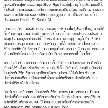
ดังนั้นเพื่อสร้างการดูแลในลักษณะ Ecosystem และเป็น Solutions ในการ
ดูแลชีวิตและสุขภาพของกลุ่ม Silver Age หรือผู้สูงอายุ ไทยประกันชีวิตจึง
ได้ประสานความร่วมมือกับหลากหลายพันธมิตร พัฒนาผลิตภัณฑ์ บริการ
และสิทธิพิเศษแบบครบวงจรให้กับกลุ่มผู้สูงอายุ ภายใต้ผลิตภัณฑ์ ไทย
ประกันชีวิต Health Fit Senior CI
โดยพันธมิตรของบริษัทฯ ประกอบด้วย บริษัท เอไซ (ประเทศไทย) มาร์เก็ต
ติ้ง จำกัด ผู้นำด้านการพัฒนายารักษาโรคอัลไซเมอร์และโรคระบบประสาท
และผู้ประกอบธุรกิจเนอร์สซิ่งโฮมหรือโรงพยาบาลผู้สูงอายุชั้นนำ 16 แห่ง
เพื่อมอบการดูแลแบบองค์รวมสำหรับลูกค้าที่ซื้อผลิตภัณฑ์ ไทยประกัน
ชีวิต Health Fit Senior CI ครอบคลุมตั้งแต่การตรวจคัดกรองภาวะสมอง
เสื่อมชนิดอัลไซเมอร์ ไปจนถึงการรับบริการจากเนอร์สซิ่งโฮม โดย
แบบประกันดังกล่าวจะมอบเงินผลประโยชน์เป็นรายเดือนระยะยาว สำหรับ
เป็นค่าใช้จ่ายในการรับบริการจากเนอร์สซิ่งโฮมที่เป็นเครือข่ายพันธมิตรกับ
ไทยประกันชีวิต ซึ่งสามารถเลือกแจ้งความประสงค์ให้บริษัทฯ จ่ายผล
ประโยชน์รายเดือนไปยังเนอร์สซิ่งโฮมภายใต้เครือข่ายพันธมิตรกับไทย
ประกันชีวิต เพื่อรับบริการ
สำหรับรายละเอียดของ ไทยประกันชีวิต Health Fit Senior CI เป็นแบบ
ประกันที่ให้ความคุ้มครองชีวิต การเจ็บป่วยด้วยโรคร้ายแรง และอุบัติเหตุ
สมัครได้ตั้งแต่อายุ 40-80 ปี โดยมอบผลประโยชน์ตามกรมธรรม์ที่
ครอบคลุมความต้องการของกลุ่มผู้สูงอายุ ได้แก่