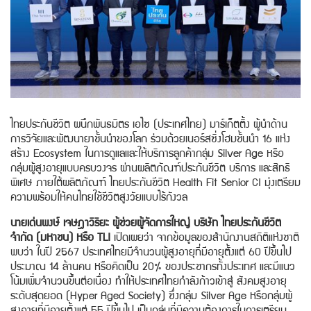
ไทยประกันชีวิต ผนึกพันธมิตร เอไซ (ประเทศไทย) มาร์เก็ตติ้ง ผู้นำด้าน
การวิจัยและพัฒนายาชั้นนำของโลก ร่วมด้วยเนอร์สซิ่งโฮมชั้นนำ 16 แห่ง
สร้าง Ecosystem ในการดูแลและให้บริการลูกค้ากลุ่ม Silver Age หรือ
กลุ่มผู้สูงอายุแบบครบวงจร ผ่านผลิตภัณฑ์ประกันชีวิต บริการ และสิทธิ
พิเศษ ภายใต้ผลิตภัณฑ์ ไทยประกันชีวิต Health Fit Senior CI มุ่งเตรียม
ความพร้อมให้คนไทยใช้ชีวิตสูงวัยแบบไร้กังวล
นายเด่นพงษ์ เจษฎาวิริยะ ผู้ช่วยผู้จัดการใหญ่ บริษัท ไทยประกันชีวิต
จำกัด (มหาชน) หรือ TLI
เปิดเผยว่า จากข้อมูลของสำนักงานสถิติแห่งชาติ
พบว่า ในปี 2567 ประเทศไทยมีจำนวนผู้สูงอายุที่มีอายุตั้งแต่ 60 ปีขึ้นไป
ประมาณ 14 ล้านคน หรือคิดเป็น 20% ของประชากรทั้งประเทศ และมีแนว
โน้มเพิ่มจำนวนขึ้นต่อเนื่อง ทำให้ประเทศไทยกำลังก้าวเข้าสู่ สังคมสูงอายุ
ระดับสุดยอด (Hyper Aged Society) ซึ่งกลุ่ม Silver Age หรือกลุ่มผู้