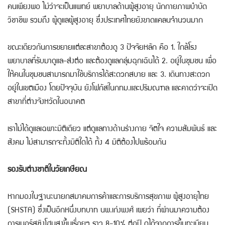
คนเพียงพอ ไม่ว่าจะเป็นแพทย์ พยาบาลด้านผู้สูงอายุ นักกายภาพบำบัด
วิชาชีพ รวมถึง ผู้ดูแลผู้สูงอายุ ซึ่งประเทศไทยยังขาดแคลนจำนวนมาก
ขณะเดียวกันการขยายแต่ละสาขาต้องดู 3 ปัจจัยหลัก คือ 1. ใกล้โรง
พยาบาลที่รับมาดูแล-ส่งต่อ และต้องดูแลกลุ่มฉุกเฉินได้ 2. อยู่ในชุมชน เพื่อ
ให้คนในชุมชนสามารถมาใช้บริการได้สะดวกสบาย และ 3. เดินทางสะดวก
อยู่ในเขตเมือง โดยปัจจุบัน ยังโฟกัสในกทม.และปริมณฑล และคาดว่าจะเปิด
สาขาที่ต่างจังหวัดในอนาคต
เราไม่ได้ดูแลเฉพาะมิติเดียว แต่ดูแลทางด้านร่างกาย จิตใจ ความสัมพันธ์ และ
สังคม ไม่สามารถจะทิ้งมิติใดได้ ทั้ง 4 มิติต้องไปพร้อมกัน
รองรับต่างชาติในวัยเกษียณ
หากมองในฐานะนายกสมาคมการค้าและการบริการสุขภาพ ผู้สูงอายุไทย
(SHSTA) ซึ่งเป็นอีกหนึ่งบทบาท นพ.เก่งพงศ์ เผยว่า ที่ผ่านมาความต้อง
การเนอร์สซิงโฮมสูงขึ้นเรื่อยๆ ราว 8-10% ต่อปี ดูได้จากการขึ้นทะเบียน