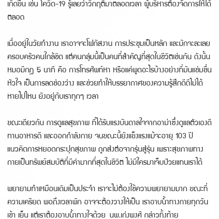
เกิดขึ้น เช่น โควิด-19 รู้เลยว่าวิกฤติมาตลอดเวลา ผู้บริหารต้องจัดการให้ได้
ตลอด
เมื่ออยู่ในวัยทำงาน เราอาจจะโฟกัสงาน การประชุมเป็นหลัก และมักจะละเลย
ครอบครัวคนใกล้ชิด แต่คนกลุ่มนี้เป็นคนที่สำคัญที่สุดในชีวิตเช่นกัน ดังนั้น
หมอมีกฎ 5 นาที คือ การโทรศัพท์หา หรือแค่พูดอะไรบ้างอย่างที่มันแช่มชื่น
หัวใจ เป็นการลดช่องว่าง และช่วยทำให้บรรยากาศของความรู้สึกดีดีไม่ได้
หายไปไหน ยังอยู่กับเราทุกๆ เวลา
ขณะเดียวกัน การดูแลสุขภาพ ที่ได้รับแรงบันดาลใจจากอาม่าซึ่งดูแลตัวเองดี
ทานอาหารดี และออกกำลังกาย จนขณะนี้ยังแข็งแรงแม้จะอายุ 103 ปี
แนวคิดการหยอดกระปุกสุขภาพ ถูกส่งต่อจากรุ่นสู่รุ่น เพราะสุขภาพทาง
กายเป็นทรัพย์สมบัติที่มีค่ามากที่สุดในชีวิต ไม่มีใครมาเจ็บป่วยแทนเราได้
พยายามทำเหมือนเดิมเป็นประจำ เราจะไม่ต้องใช้ความพยายามมาก ขณะที่
ความเครียด พอถึงเวลาพัก อาจจะต้องวางให้เป็น เราอาบน้ำทางกายทุกวัน
เช้า เย็น แต่เราต้องอาบน้ำทางใจด้วย นพ.เก่งพงศ์ กล่าวทิ้งท้าย