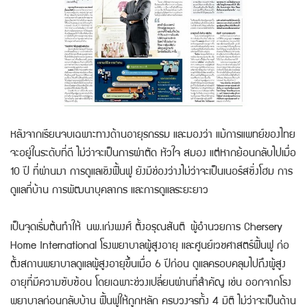
หลังจากเรียนจบเฉพาะทางด้านอายุรกรรม และมองว่า แม้การแพทย์ของไทย
จะอยู่ในระดับที่ดี ไม่ว่าจะเป็นการผ่าตัด หัวใจ สมอง แต่หากย้อนกลับไปเมื่อ
10 ปี ที่ผ่านมา การดูแลเชิงฟื้นฟู ยังมีช่องว่างไม่ว่าจะเป็นเนอร์สซิ่งโฮม การ
ดูแลที่บ้าน การพัฒนาบุคลากร และการดูแลระยะยาว
เป็นจุดเริ่มต้นทำให้ นพ.เก่งพงศ์ ตั้งอรุณสันติ ผู้อำนวยการ Chersery
Home International โรงพยาบาลผู้สูงอายุ และศูนย์เวชศาสตร์ฟื้นฟู ก่อ
ตั้งสถานพยาบาลดูแลผู้สูงอายุขึ้นเมื่อ 6 ปีก่อน ดูแลครอบคลุมไปถึงผู้สูง
อายุที่มีความซับซ้อน โดยเฉพาะช่วงเปลี่ยนผ่านที่สำคัญ เช่น ออกจากโรง
พยาบาลก่อนกลับบ้าน ฟื้นฟูให้ถูกหลัก ครบวงจรทั้ง 4 มิติ ไม่ว่าจะเป็นด้าน