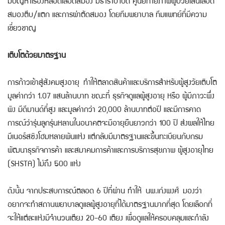
มีปัญหาเรื่องหลอดเลือดสมอง มีธาราบำบัด ศูนย์กายภาพผู้ป่วยเส้นเลือด
สมองตีบ/แตก และการผ่าตัดสมอง โดยทีมพยาบาล ทีมแพทย์ที่มีความ
เชี่ยวชาญ
เติบโตด้วยมาตรฐาน
การก้าวเข้าสู่สังคมสูงอายุ ทำให้ตลาดสินค้าและบริการสำหรับผู้สูงวัยเติบโต
มูลค่ากว่า 1.07 แสนล้านบาท ขณะที่ ธุรกิจดูแลผู้สูงอายุ หรือ ผู้มีภาวะพึ่ง
พิง มีดีมานด์ที่สูง และมูลค่ากว่า 20,000 ล้านบาทต่อปี และมีการคาด
การณ์ว่ารุ่นลูกรุ่นหลานในอนาคตจะมีอายุยืนยาวกว่า 100 ปี ส่งผลให้ไทย
มีเนอร์สซิงโฮมหลายพันแห่ง แต่กลับมีมาตรฐานและขึ้นทะเบียนกับกรม
พัฒนาธุรกิจการค้า และสมาคมการค้าและการบริการสุขภาพ ผู้สูงอายุไทย
(SHSTA) ไม่ถึง 500 แห่ง
ดังนั้น จากประสบการณ์ตลอด 6 ปีที่ผ่าน ทำให้ นพ.เก่งพงศ์ มองว่า
อยากจะทำสถานพยาบาลดูแลผู้สูงอายุที่ได้มาตรฐานมากที่สุด โดยเลือกที่
จะให้แต่ละแห่งมีจำนวนเตียง 20-60 เตียง เพื่อดูแลให้ครอบคลุมและกำลัง