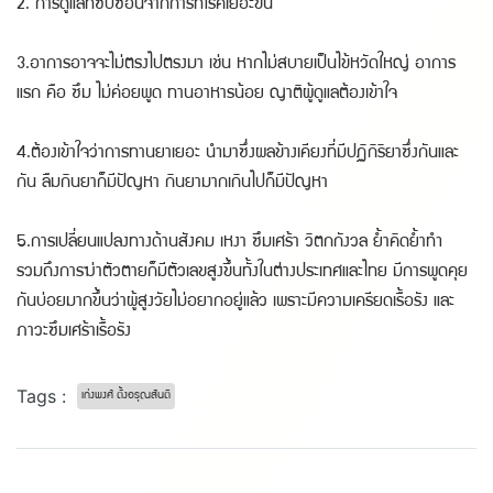
2. การดูแลที่ซับซ้อนจากการที่โรคเยอะขึ้น
3.อาการอาจจะไม่ตรงไปตรงมา เช่น หากไม่สบายเป็นไข้หวัดใหญ่ อาการ
แรก คือ ซึม ไม่ค่อยพูด ทานอาหารน้อย ญาติผู้ดูแลต้องเข้าใจ
4.ต้องเข้าใจว่าการทานยาเยอะ นำมาซึ่งผลข้างเคียงที่มีปฏิกิริยาซึ่งกันและ
กัน ลืมกินยาก็มีปัญหา กินยามากเกินไปก็มีปัญหา
5.การเปลี่ยนแปลงทางด้านสังคม เหงา ซึมเศร้า วิตกกังวล ย้ำคิดย้ำทำ
รวมถึงการฆ่าตัวตายก็มีตัวเลขสูงขึ้นทั้งในต่างประเทศและไทย มีการพูดคุย
กันบ่อยมากขึ้นว่าผู้สูงวัยไม่อยากอยู่แล้ว เพราะมีความเครียดเรื้อรัง และ
ภาวะซึมเศร้าเรื้อรัง
Tags :
เก่งพงศ์ ตั้งอรุณสันติ