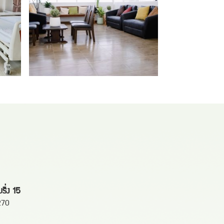
ิ่ง 15
270