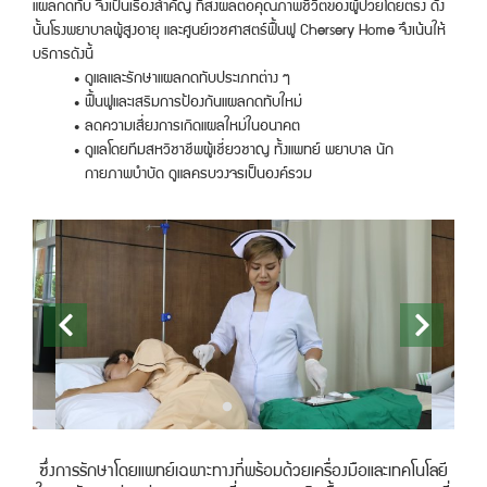
แผลกดทับ จึงเป็นเรื่องสำคัญ ที่ส่งผลต่อคุณภาพชีวิตของผู้ป่วยโดยตรง ดัง
นั้นโรงพยาบาลผู้สูงอายุ และศูนย์เวชศาสตร์ฟื้นฟู Chersery Home จึงเน้นให้
บริการดังนี้
ดูแลและรักษาแผลกดทับประเภทต่าง ๆ
ฟื้นฟูและเสริมการป้องกันแผลกดทับใหม่
ลดความเสี่ยงการเกิดแผลใหม่ในอนาคต
ดูแลโดยทีมสหวิชาชีพผู้เชี่ยวชาญ ทั้งแพทย์ พยาบาล นัก
กายภาพบำบัด ดูแลครบวงจรเป็นองค์รวม
ซึ่งการรักษาโดยแพทย์เฉพาะทางที่พร้อมด้วยเครื่องมือและเทคโนโลยี