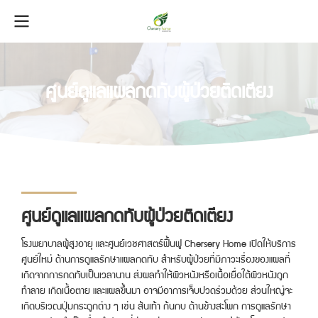
ศูนย์ดูแลแผลกดทับผู้ป่วยติดเตียง
ศูนย์ดูแลแผลกดทับผู้ป่วยติดเตียง
โรงพยาบาลผู้สูงอายุ และศูนย์เวชศาสตร์ฟื้นฟู Chersery Home เปิดให้บริการ
ศูนย์ใหม่ ด้านการดูแลรักษาแผลกดทับ สำหรับผู้ป่วยที่มีภาวะเรื่องของแผลที่
เกิดจากการกดทับเป็นเวลานาน ส่งผลทำให้ผิวหนังหรือเนื้อเยื่อใต้ผิวหนังถูก
ทำลาย เกิดเนื้อตาย และแผลขึ้นมา อาจมีอาการเจ็บปวดร่วมด้วย ส่วนใหญ่จะ
เกิดบริเวณปุ่มกระดูกต่าง ๆ เช่น ส้นเท้า ก้นกบ ด้านข้างสะโพก การดูแลรักษา