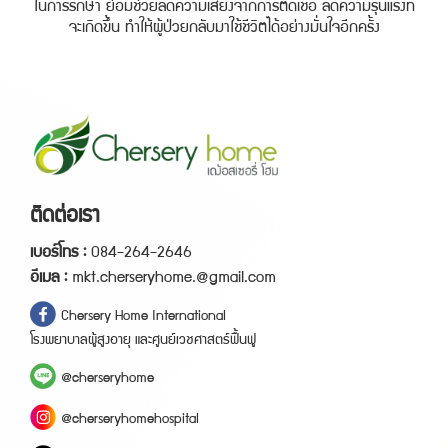
ในการรักษา ย่อมช่วยลดความเสี่ยงจากการติดเชื้อ ลดความรุนแรงที่
จะเกิดขึ้น ทำให้ผู้ป่วยกลับมาใช้ชีวิตได้อย่างมั่นใจอีกครั้ง
ติดต่อเรา
เ
บ
อ
ร์
โ
ท
ร
:
0
8
4
-
2
6
4
-
2
6
4
6
อี
เ
ม
ล
:
mkt.cherseryhome.@gmail.com
C
h
e
r
s
e
r
y
H
o
m
e
I
n
t
e
r
n
a
t
i
o
n
a
l
โ
ร
ง
พ
ย
า
บ
า
ล
ผู้
สู
ง
อ
า
ยุ
แ
ล
ะ
ศู
น
ย์
เ
ว
ช
ศ
า
ส
ต
ร์
ฟื้
น
ฟู
@
c
h
e
r
s
e
r
y
h
o
m
e
@
c
h
e
r
s
e
r
y
h
o
m
e
h
o
s
p
i
t
a
l