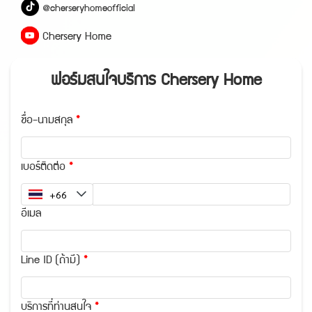
@
c
h
e
r
s
e
r
y
h
o
m
e
o
f
f
i
c
i
a
l
C
h
e
r
s
e
r
y
H
o
m
e
ฟอร์มสนใจบริการ Chersery Home
ชื่อ-นามสกุล
เบอร์ติดต่อ
อีเมล
Line ID (ถ้ามี)
บริการที่ท่านสนใจ