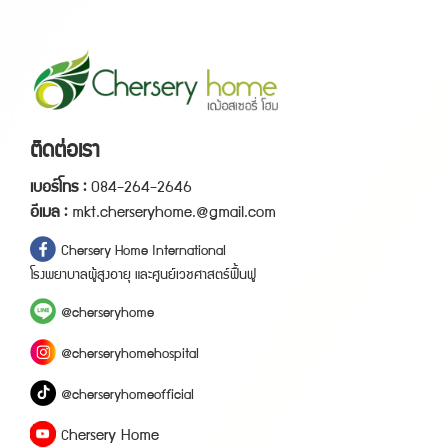
ติดต่อเรา
เ
บ
อ
ร์
โ
ท
ร
:
0
8
4
-
2
6
4
-
2
6
4
6
อี
เ
ม
ล
:
mkt.cherseryhome.@gmail.com
C
h
e
r
s
e
r
y
H
o
m
e
I
n
t
e
r
n
a
t
i
o
n
a
l
โ
ร
ง
พ
ย
า
บ
า
ล
ผู้
สู
ง
อ
า
ยุ
แ
ล
ะ
ศู
น
ย์
เ
ว
ช
ศ
า
ส
ต
ร์
ฟื้
น
ฟู
@
c
h
e
r
s
e
r
y
h
o
m
e
@
c
h
e
r
s
e
r
y
h
o
m
e
h
o
s
p
i
t
a
l
@
c
h
e
r
s
e
r
y
h
o
m
e
o
f
f
i
c
i
a
l
h
e
r
s
e
r
y
H
o
m
e
C