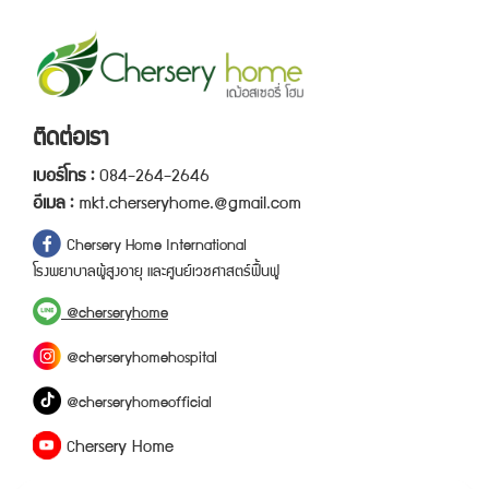
ติดต่อเรา
เ
บ
อ
ร์
โ
ท
ร
:
0
8
4
-
2
6
4
-
2
6
4
6
อี
เ
ม
ล
:
mkt.cherseryhome.@gmail.com
C
h
e
r
s
e
r
y
H
o
m
e
I
n
t
e
r
n
a
t
i
o
n
a
l
โ
ร
ง
พ
ย
า
บ
า
ล
ผู้
สู
ง
อ
า
ยุ
แ
ล
ะ
ศู
น
ย์
เ
ว
ช
ศ
า
ส
ต
ร์
ฟื้
น
ฟู
@
c
h
e
r
s
e
r
y
h
o
m
e
@
c
h
e
r
s
e
r
y
h
o
m
e
h
o
s
p
i
t
a
l
@
c
h
e
r
s
e
r
y
h
o
m
e
o
f
f
i
c
i
a
l
h
e
r
s
e
r
y
H
o
m
e
C